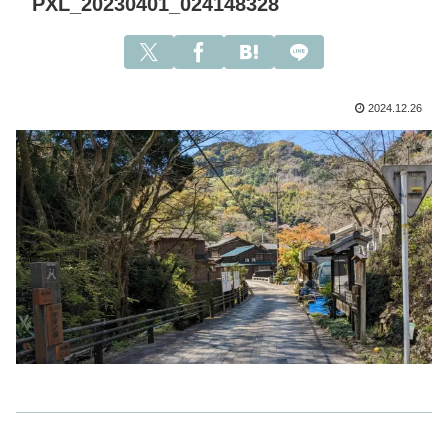
PXL_20230401_024148328
2024.12.26